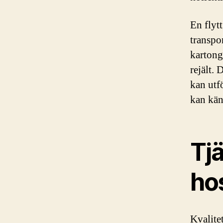
En flyt
transpo
kartong
rejält. 
kan utf
kan känn
Tj
hos
Kvalite