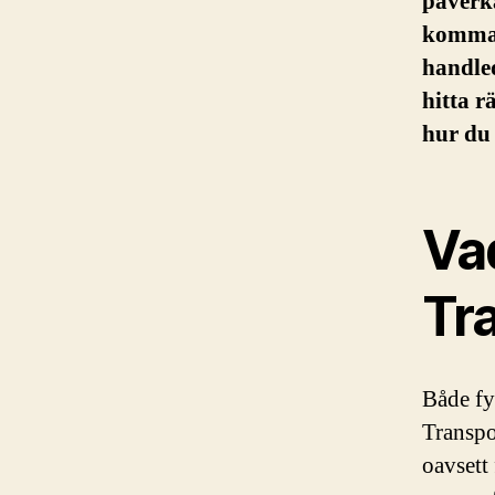
påverka
komma 
handled
hitta r
hur du 
Va
Tr
Både fy
Transpo
oavsett