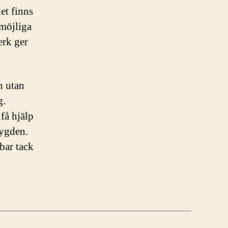
et finns
 möjliga
erk ger
n utan
g.
få hjälp
bygden.
bar tack