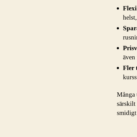
Flexi
helst
Spara
rusni
Pris
även 
Fler 
kurss
Många u
särskil
smidigt