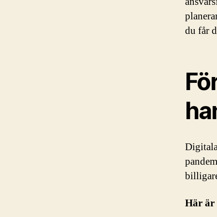
ansvars
planera
du får 
För
ha
Digitala
pandemi
billigar
Här är 