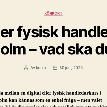
Kategorier
KÖRKORT
ller fysisk handl
olm – vad ska du
Av
kerim
30 juni, 2025
Inläggsförfattare
Inläggsdatum
ja mellan en digital eller fysisk handledarkurs i
olm kan kännas som en enkel fråga – men valet