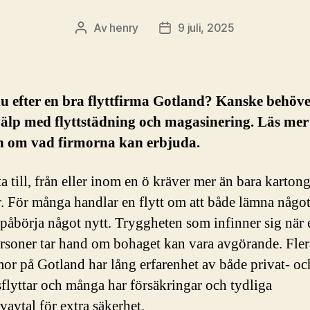
Av
henry
9 juli, 2025
Inläggsförfattare
Inläggsdatum
u efter en bra flyttfirma Gotland? Kanske behöv
älp med flyttstädning och magasinering. Läs mer 
ln om vad firmorna kan erbjuda.
ta till, från eller inom en ö kräver mer än bara karton
ar. För många handlar en flytt om att både lämna någ
 påbörja något nytt. Tryggheten som infinner sig när 
rsoner tar hand om bohaget kan vara avgörande. Fler
rmor på Gotland har lång erfarenhet av både privat- oc
sflyttar och många har försäkringar och tydliga
vavtal för extra säkerhet.