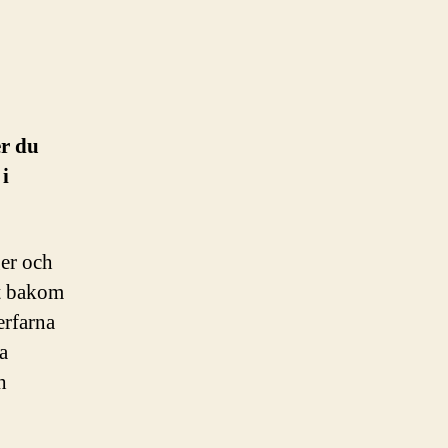
er du
i
ger och
ot bakom
erfarna
a
h