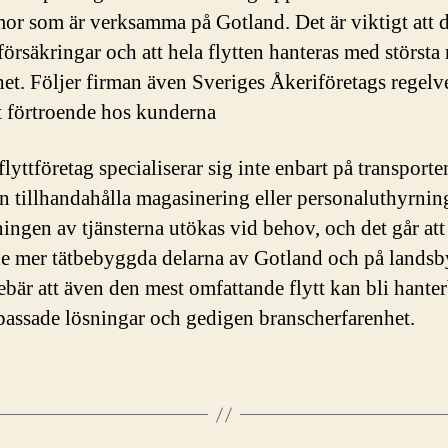
rmor som är verksamma på Gotland. Det är viktigt att d
försäkringar och att hela flytten hanteras med största
et. Följer firman även Sveriges Åkeriföretags regelv
t förtroende hos kunderna
lyttföretag specialiserar sig inte enbart på transporte
n tillhandahålla magasinering eller personaluthyrnin
ingen av tjänsterna utökas vid behov, och det går att 
de mer tätbebyggda delarna av Gotland och på lands
ebär att även den mest omfattande flytt kan bli hanter
passade lösningar och gedigen branscherfarenhet.