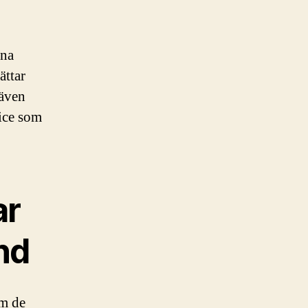
åna
ättar
även
vice som
ar
nd
om de