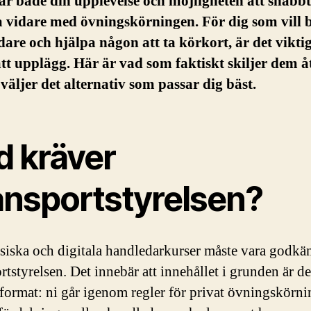
r både din upplevelse och möjligheten att snabbt
vidare med övningskörningen. För dig som vill b
are och hjälpa någon att ta körkort, är det viktig
ätt upplägg. Här är vad som faktiskt skiljer dem å
väljer det alternativ som passar dig bäst.
d kräver
ansportstyrelsen?
siska och digitala handledarkurser måste vara godkä
rtstyrelsen. Det innebär att innehållet i grunden är 
 format: ni går igenom regler för privat övningskörni