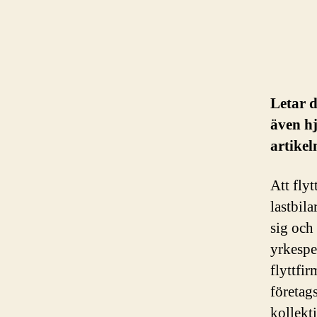
Letar d
även hj
artike
Att flyt
lastbil
sig och
yrkespe
flyttfi
företag
kollekti