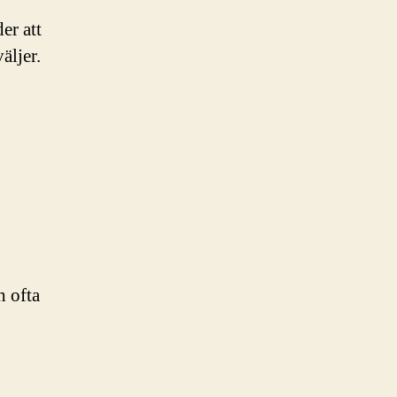
er att
äljer.
h ofta