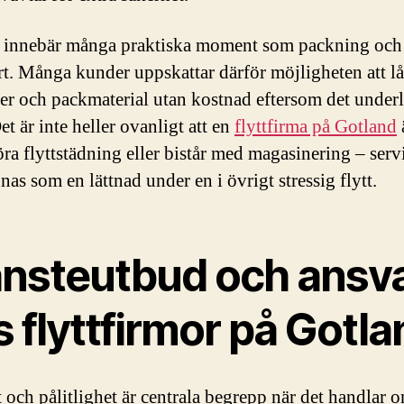
t innebär många praktiska moment som packning och
rt. Många kunder uppskattar därför möjligheten att l
er och packmaterial utan kostnad eftersom det underl
Det är inte heller ovanligt att en
flyttfirma på Gotland
öra flyttstädning eller bistår med magasinering – ser
as som en lättnad under en i övrigt stressig flytt.
änsteutbud och ansv
 flyttfirmor på Gotla
t och pålitlighet är centrala begrepp när det handlar 