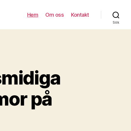
Hem
Om oss
Kontakt
Sök
smidiga
rmor på