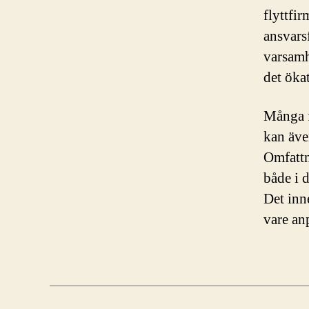
flyttfi
ansvars
varsamh
det öka
Många f
kan äve
Omfattn
både i 
Det inn
vare an