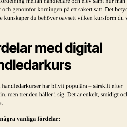
fördelning mellan handledare och elev samt hur man
r och genomför körningen på ett säkert sätt. Det betyd
de kunskaper du behöver oavsett vilken kursform du v
delar med digital
ndledarkurs
 handledarkurser har blivit populära – särskilt efter
n, men trenden håller i sig. Det är enkelt, smidigt oc
e.
några vanliga fördelar: