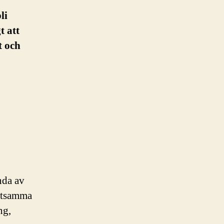
li
t att
t och
nda av
detsamma
ng,