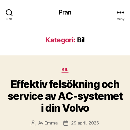
Pran
Sök
Meny
Kategori:
Bil
Kategorier
BIL
Effektiv felsökning och
service av AC-systemet
i din Volvo
Av
Emma
29 april, 2026
Inläggsförfattare
Inläggsdatum